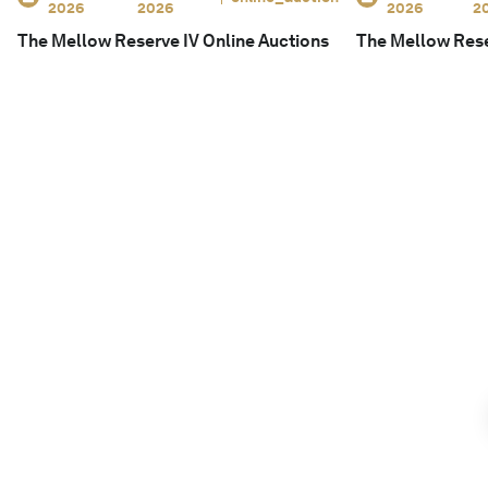
2026
2026
2026
2
The Mellow Reserve IV Online Auctions
The Mellow Reser