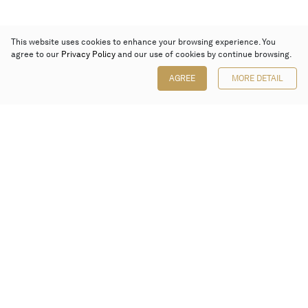
This website uses cookies to enhance your browsing experience. You
agree to our
Privacy Policy
and our use of cookies by continue browsing.
AGREE
MORE DETAIL
Poly Auction (Hong Kong) Limited
Suites 701-708, 7/F, One Pacific Place,
88 Queensway, Admiralty, Hong Kong
Follow us on