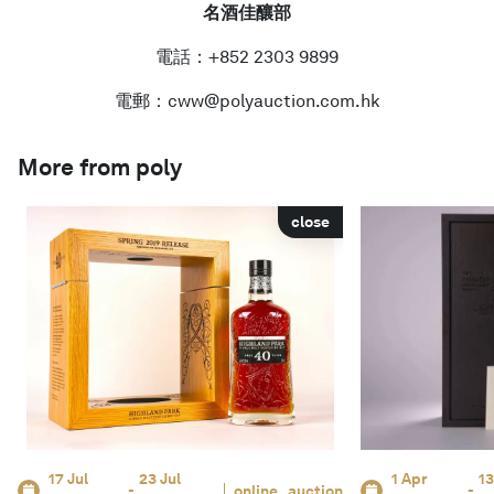
名酒佳釀部
電話：+852 2303 9899
電郵：cww@polyauction.com.hk
More from poly
close
17 Jul
23 Jul
1 Apr
13
-
online_auction
-