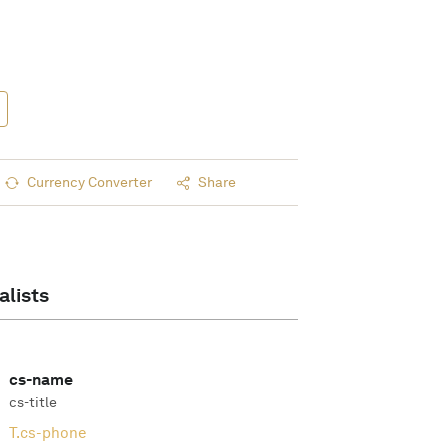
Currency Converter
Share
alists
cs-name
cs-title
T.
cs-phone