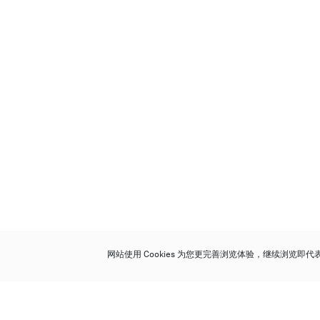
网站使用 Cookies 为您更完善浏览体验，继续浏览即
保利香港拍卖有限公司
香港金钟金钟道 88 号
太古广场 1 座 7 楼 701-708 室