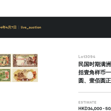
14年4月7日
live_auction
Lot
3094
民国时期满洲
括壹角样币一
圆、壹佰圆正
ESTIMATE
HKD
34,000
-
50