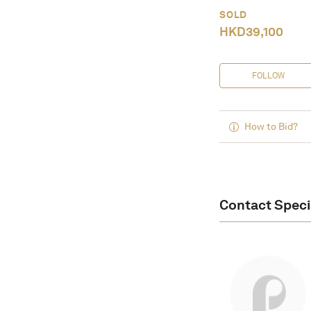
SOLD
HKD
39,100
FOLLOW
How to Bid?
Contact Speci