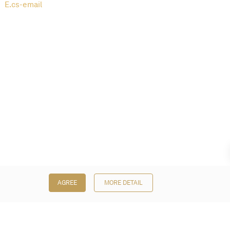
E.
cs-email
AGREE
MORE DETAIL