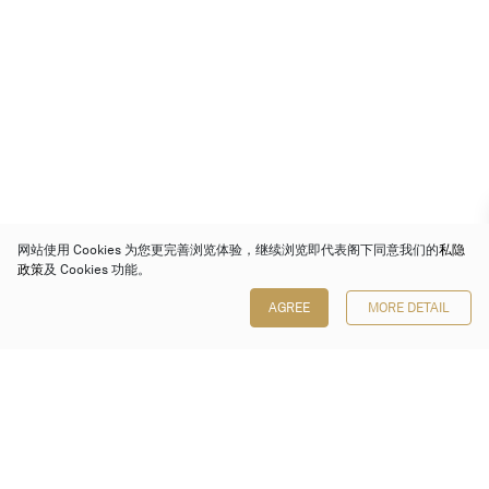
网站使用 Cookies 为您更完善浏览体验，继续浏览即代表阁下同意我们的
私隐
政策
及 Cookies 功能。
AGREE
MORE DETAIL
保利香港拍卖有限公司
香港金钟金钟道 88 号
太古广场 1 座 7 楼 701-708 室
Follow us on