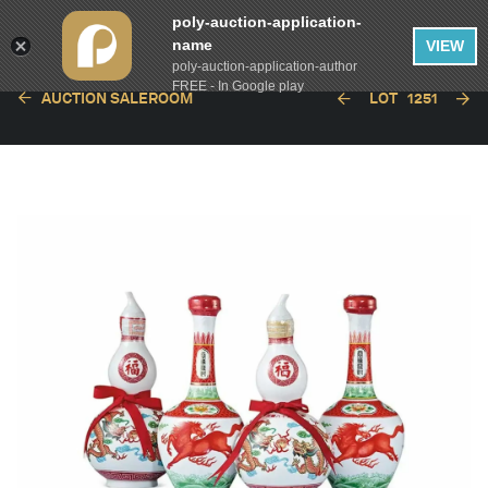
poly-auction-application-
name
VIEW
poly-auction-application-author
FREE - In Google play
AUCTION SALEROOM
LOT
1251