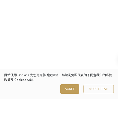
网站使用 Cookies 为您更完善浏览体验，继续浏览即代表阁下同意我们的
私隐
政策
及 Cookies 功能。
AGREE
MORE DETAIL
保利香港拍卖有限公司
香港金钟金钟道 88 号
太古广场 1 座 7 楼 701-708 室