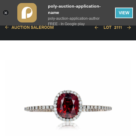
poly-auction-application-
name
VIEW
poly-auction-application-author
FREE - In Google play
AUCTION SALEROOM
LOT
2111