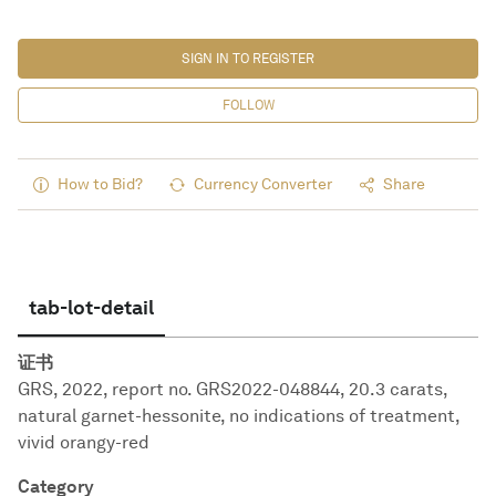
SIGN IN TO REGISTER
FOLLOW
How to Bid?
Currency Converter
Share
tab-lot-detail
证书
GRS, 2022, report no. GRS2022-048844, 20.3 carats,
natural garnet-hessonite, no indications of treatment,
vivid orangy-red
Category