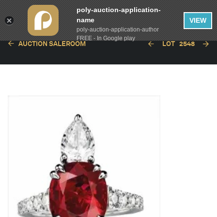
poly-auction-application-
name
VIEW
poly-auction-application-author
FREE - In Google play
AUCTION SALEROOM
LOT
2548