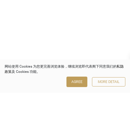
网站使用 Cookies 为您更完善浏览体验，继续浏览即代表阁下同意我们的
私隐
政策
及 Cookies 功能。
AGREE
MORE DETAIL
保利香港拍卖有限公司
香港金钟金钟道 88 号
太古广场 1 座 7 楼 701-708 室
Follow us on