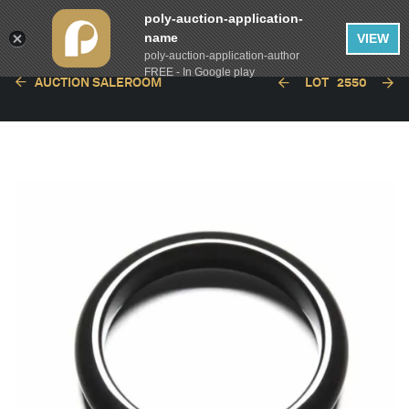
poly-auction-application-
name
VIEW
poly-auction-application-author
FREE - In Google play
AUCTION SALEROOM
LOT
2550