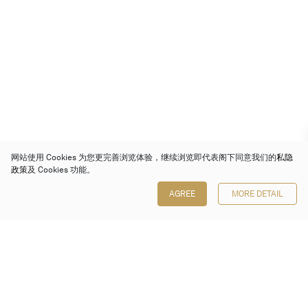
网站使用 Cookies 为您更完善浏览体验，继续浏览即代表阁下同意我们的
私隐
政策
及 Cookies 功能。
AGREE
MORE DETAIL
保利香港拍卖有限公司
香港金钟金钟道 88 号
太古广场 1 座 7 楼 701-708 室
Follow us on