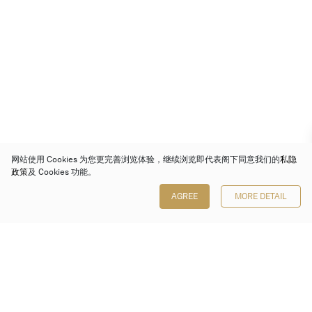
网站使用 Cookies 为您更完善浏览体验，继续浏览即代表阁下同意我们的
私隐
政策
及 Cookies 功能。
AGREE
MORE DETAIL
保利香港拍卖有限公司
香港金钟金钟道 88 号
太古广场 1 座 7 楼 701-708 室
Follow us on