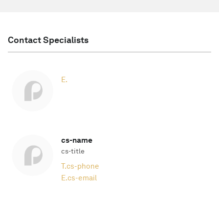
Contact Specialists
E.
cs-name
cs-title
T.
cs-phone
E.
cs-email