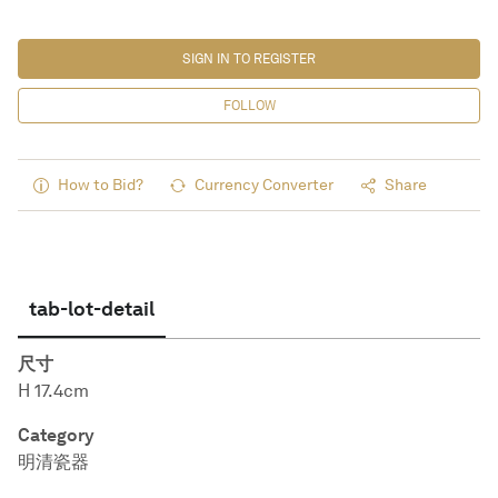
SIGN IN TO REGISTER
FOLLOW
How to Bid?
Currency Converter
Share
tab-lot-detail
尺寸
H 17.4cm
Category
明清瓷器