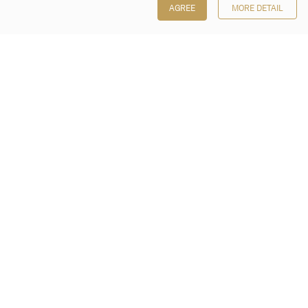
AGREE
MORE DETAIL
保利香港拍卖有限公司
香港金钟金钟道 88 号
太古广场 1 座 7 楼 701-708 室
Follow us on