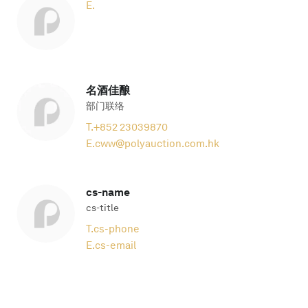
E.
名酒佳酿
部门联络
T.
+852 23039870
E.
cww@polyauction.com.hk
cs-name
cs-title
T.
cs-phone
E.
cs-email