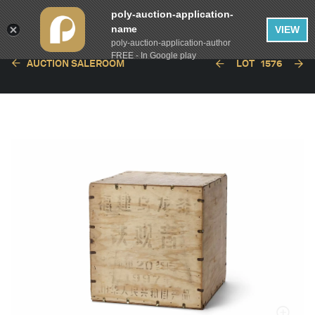
poly-auction-application-
name
VIEW
poly-auction-application-author
FREE - In Google play
AUCTION SALEROOM
LOT
1576