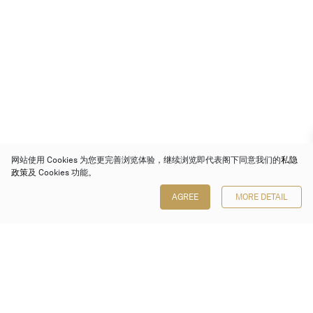
网站使用 Cookies 为您更完善浏览体验，继续浏览即代表阁下同意我们的
私隐
政策
及 Cookies 功能。
AGREE
MORE DETAIL
保利香港拍卖有限公司
香港金钟金钟道 88 号
太古广场 1 座 7 楼 701-708 室
Follow us on