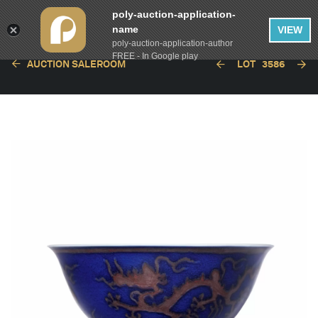
poly-auction-application-
name
VIEW
poly-auction-application-author
FREE - In Google play
AUCTION SALEROOM
LOT
3586