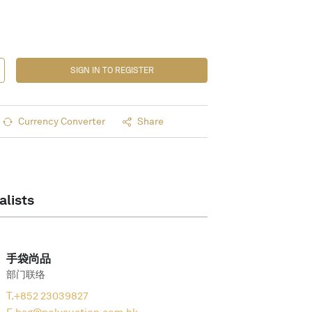
SIGN IN TO REGISTER
Currency Converter
Share
alists
手袋尚品
部门联络
T.
+852 23039827