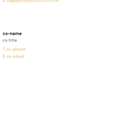
E.
bag@polyauction.com.hk
cs-name
cs-title
T.
cs-phone
E.
cs-email