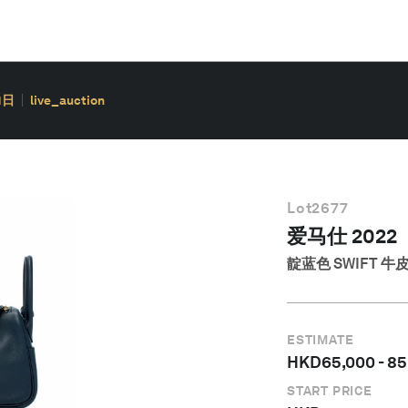
1日
live_auction
Lot
2677
爱马仕 2022
靛蓝色 SWIFT 牛
ESTIMATE
HKD
65,000
-
85
START PRICE