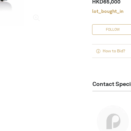
HKD
65,000
lot_bought_in
FOLLOW
How to Bid?
Contact Speci