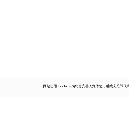
网站使用 Cookies 为您更完善浏览体验，继续浏览即
保利香港拍卖有限公司
香港金钟金钟道 88 号
太古广场 1 座 7 楼 701-708 室
Follow us on