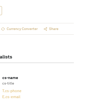
Currency Converter
Share
alists
cs-name
cs-title
T.
cs-phone
E.
cs-email