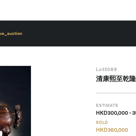
ive_auction
Lot
3089
清康熙至乾隆
ESTIMATE
HKD
300,000
-
3
SOLD
HKD
360,000