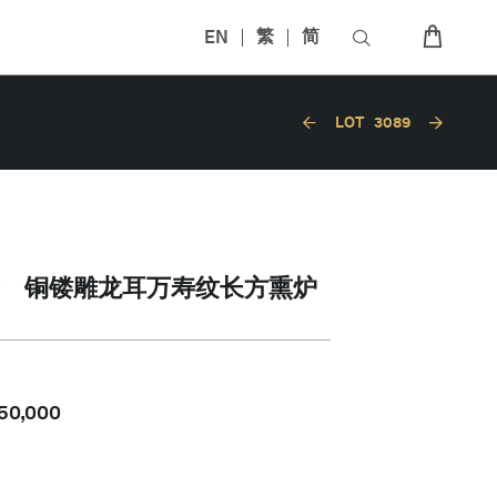
EN
繁
简
LOT
3089
 铜镂雕龙耳万寿纹长方熏炉
50,000