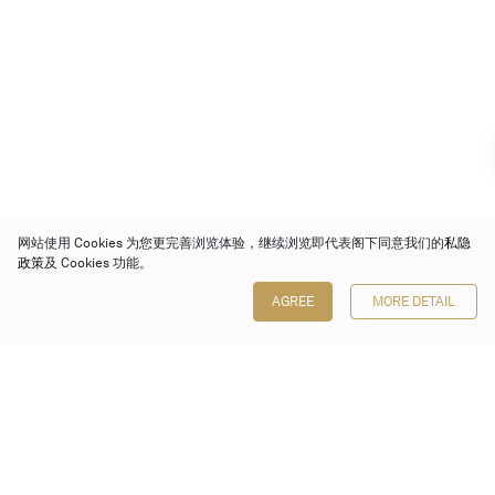
网站使用 Cookies 为您更完善浏览体验，继续浏览即代表阁下同意我们的
私隐
政策
及 Cookies 功能。
AGREE
MORE DETAIL
保利香港拍卖有限公司
香港金钟金钟道 88 号
太古广场 1 座 7 楼 701-708 室
Follow us on