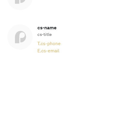
cs-name
cs-title
T.
cs-phone
E.
cs-email