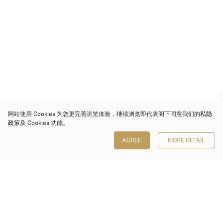
网站使用 Cookies 为您更完善浏览体验，继续浏览即代表阁下同意我们的
私隐
政策
及 Cookies 功能。
AGREE
MORE DETAIL
保利香港拍卖有限公司
香港金钟金钟道 88 号
太古广场 1 座 7 楼 701-708 室
Follow us on