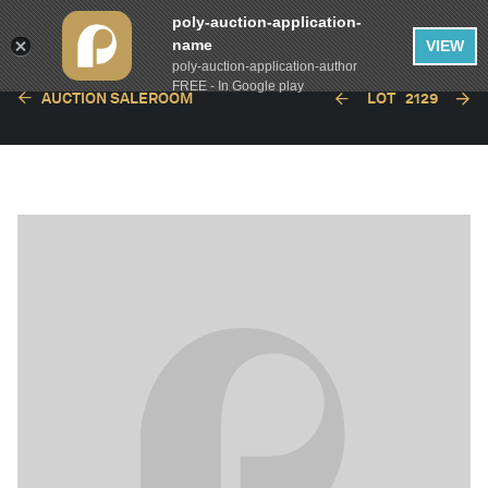
poly-auction-application-
name
VIEW
poly-auction-application-author
FREE - In Google play
AUCTION SALEROOM
LOT
2129