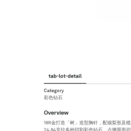
简体中文
tab-lot-detail
Category
彩色钻石
Overview
18K金打造「树」造型胸针，配镶梨形及榄
24.84克拉多种切割彩色钻石，点缀圆形切割钻