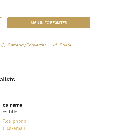
SIGN IN TO REGISTER
Currency Converter
Share
alists
cs-name
cs-title
T.
cs-phone
E.
cs-email