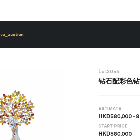
ive_auction
Lot
2054
钻石配彩色钻
ESTIMATE
HKD
580,000
-
8
START PRICE
HKD
580,000