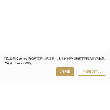
网站使用 Cookies 为您更完善浏览体验，继续浏览即代表阁下同意我们的
私隐
政策
及 Cookies 功能。
AGREE
MORE DETAIL
保利香港拍卖有限公司
香港金钟金钟道 88 号
太古广场 1 座 7 楼 701-708 室
Follow us on