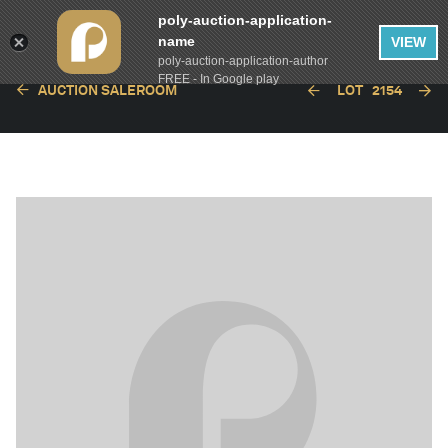
poly-auction-application-
name
VIEW
poly-auction-application-author
FREE - In Google play
AUCTION SALEROOM
LOT
2154