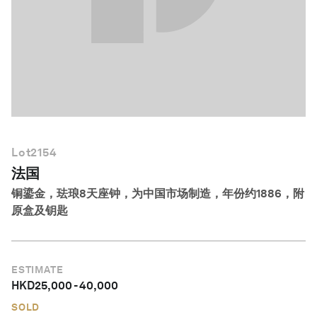
简体中文
Lot
2154
法国
铜鎏金，珐琅8天座钟，为中国市场制造，年份约1886，附
原盒及钥匙
ESTIMATE
HKD
25,000
-
40,000
SOLD