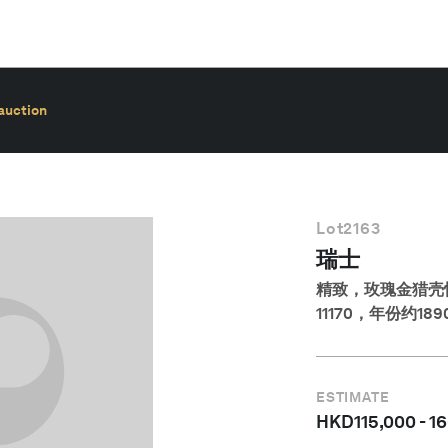
auction
Lot
2163
瑞士
精致，玫瑰金猎壳
11170，年份约189
ESTIMATE
HKD
115,000
-
16