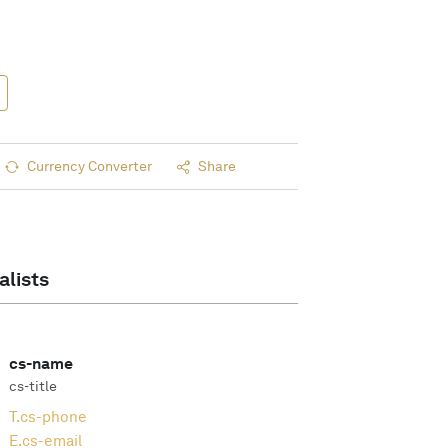
Currency Converter
Share
alists
cs-name
cs-title
T.
cs-phone
E.
cs-email