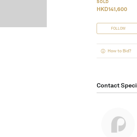
SOLD
HKD
141,600
FOLLOW
How to Bid?
Contact Speci