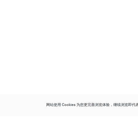
网站使用 Cookies 为您更完善浏览体验，继续浏览即
保利香港拍卖有限公司
香港金钟金钟道 88 号
太古广场 1 座 7 楼 701-708 室