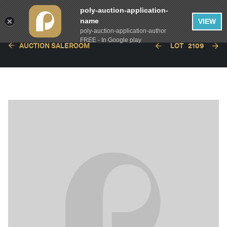
poly-auction-application-
name
VIEW
poly-auction-application-author
FREE - In Google play
AUCTION SALEROOM
LOT
2109