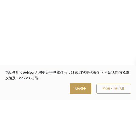
网站使用 Cookies 为您更完善浏览体验，继续浏览即代表阁下同意我们的
私隐
政策
及 Cookies 功能。
AGREE
MORE DETAIL
保利香港拍卖有限公司
香港金钟金钟道 88 号
太古广场 1 座 7 楼 701-708 室
Follow us on