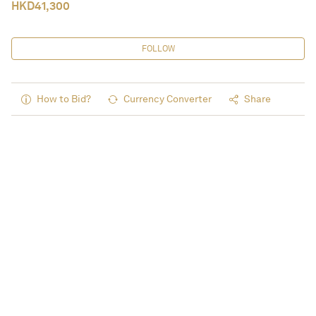
HKD
41,300
FOLLOW
How to Bid?
Currency Converter
Share