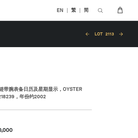
EN
繁
简
LOT
2113
链带腕表备日历及星期显示，OYSTER
218239，年份约2002
0,000