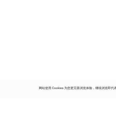
网站使用 Cookies 为您更完善浏览体验，继续浏览即
保利香港拍卖有限公司
香港金钟金钟道 88 号
太古广场 1 座 7 楼 701-708 室