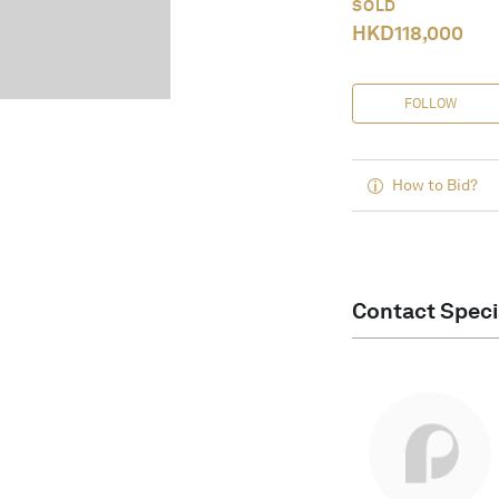
SOLD
HKD
118,000
FOLLOW
How to Bid?
Contact Speci