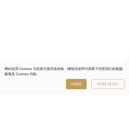
网站使用 Cookies 为您更完善浏览体验，继续浏览即代表阁下同意我们的
私隐
政策
及 Cookies 功能。
AGREE
MORE DETAIL
保利香港拍卖有限公司
香港金钟金钟道 88 号
太古广场 1 座 7 楼 701-708 室
Follow us on