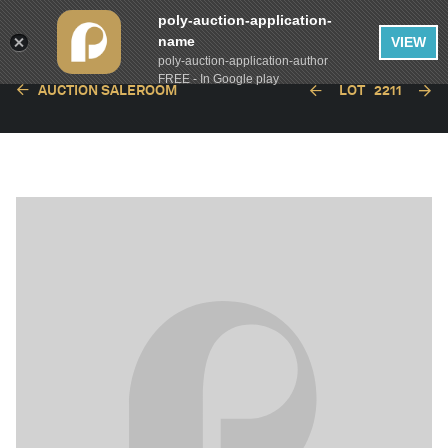
poly-auction-application-
name
VIEW
poly-auction-application-author
FREE - In Google play
AUCTION SALEROOM
LOT
2211