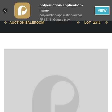
poly-auction-application-
name
VIEW
poly-auction-application-author
FREE - In Google play
AUCTION SALEROOM
LOT
2312