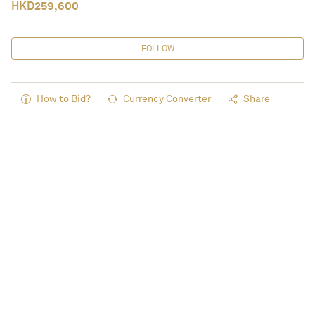
HKD
259,600
FOLLOW
How to Bid?
Currency Converter
Share