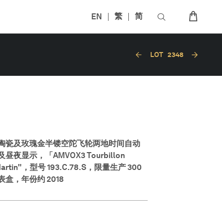
EN
繁
简
LOT
2348
陶瓷及玫瑰金半镂空陀飞轮两地时间自动
显示，「AMVOX3 Tourbillon
artin"，型号 193.C.78.S，限量生产 300
盒，年份约 2018