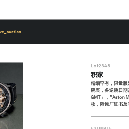
ive_auction
Lot
2348
积家
精细罕有，限量版
腕表，备逆跳日期及昼夜
GMT」，"Aston M
枚，附原厂证书及表
ESTIMATE