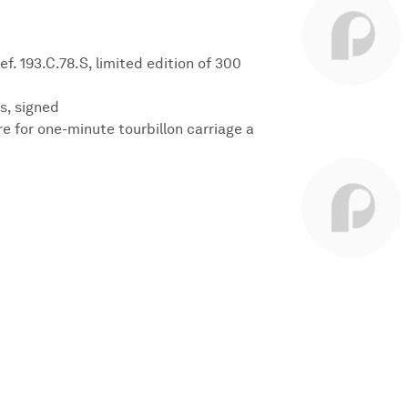
. 193.C.78.S, limited edition of 300
s, signed
re for one-minute tourbillon carriage a