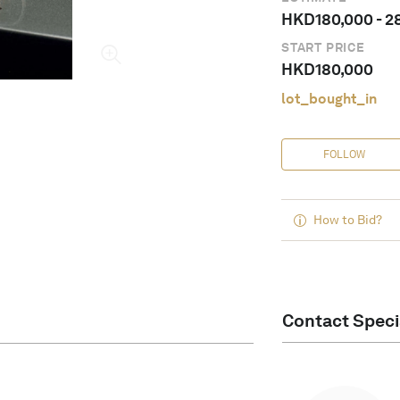
HKD
180,000
-
2
START PRICE
HKD
180,000
lot_bought_in
FOLLOW
How to Bid?
Contact Speci