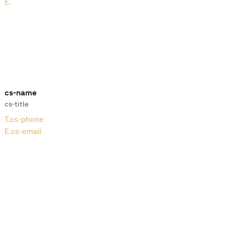
E.
cs-name
cs-title
T.
cs-phone
E.
cs-email