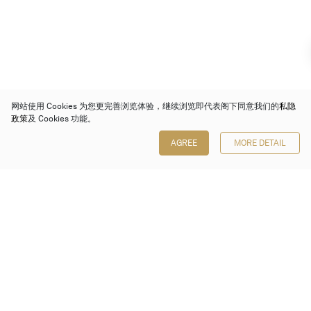
网站使用 Cookies 为您更完善浏览体验，继续浏览即代表阁下同意我们的
私隐
政策
及 Cookies 功能。
AGREE
MORE DETAIL
保利香港拍卖有限公司
香港金钟金钟道 88 号
太古广场 1 座 7 楼 701-708 室
Follow us on