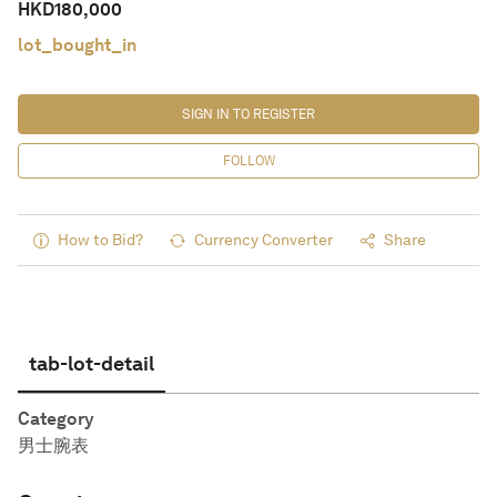
HKD
180,000
lot_bought_in
SIGN IN TO REGISTER
FOLLOW
How to Bid?
Currency Converter
Share
tab-lot-detail
Category
男士腕表