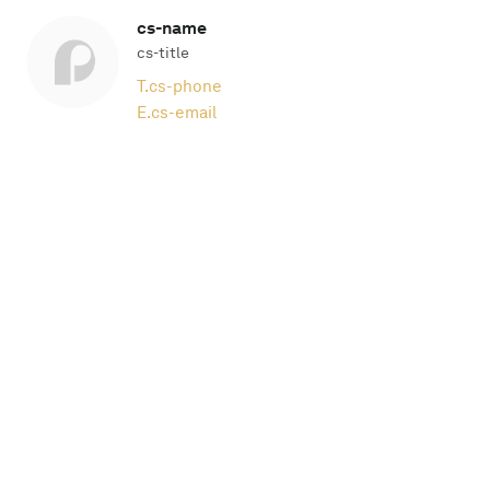
cs-name
cs-title
T.
cs-phone
E.
cs-email