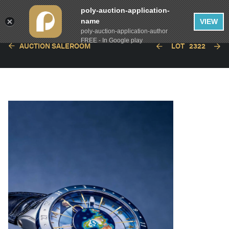
poly-auction-application-
name
VIEW
poly-auction-application-author
FREE - In Google play
AUCTION SALEROOM
LOT
2322