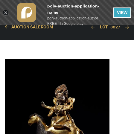
poly-auction-application-
name
VIEW
poly-auction-application-author
FREE - In Google play
AUCTION SALEROOM
LOT
3027