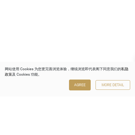
网站使用 Cookies 为您更完善浏览体验，继续浏览即代表阁下同意我们的
私隐
政策
及 Cookies 功能。
AGREE
MORE DETAIL
保利香港拍卖有限公司
香港金钟金钟道 88 号
太古广场 1 座 7 楼 701-708 室
Follow us on