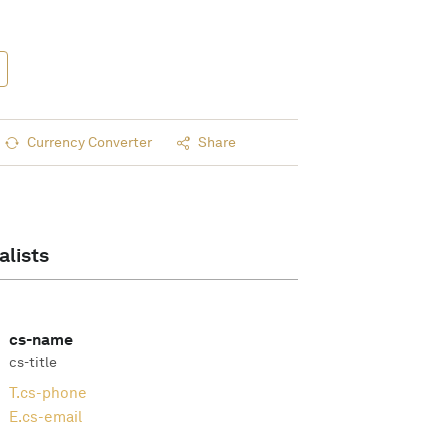
Currency Converter
Share
alists
cs-name
cs-title
T.
cs-phone
E.
cs-email