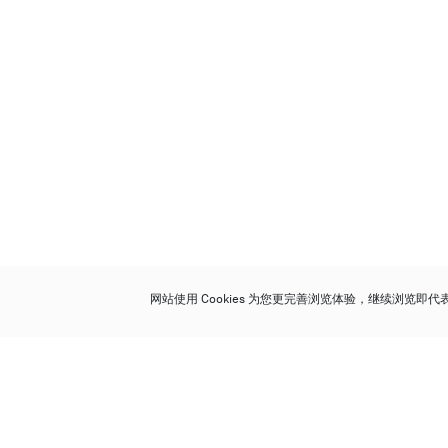
网站使用 Cookies 为您更完善浏览体验，继续浏览即
保利香港拍卖有限公司
香港金钟金钟道 88 号
太古广场 1 座 7 楼 701-708 室
Follow us on