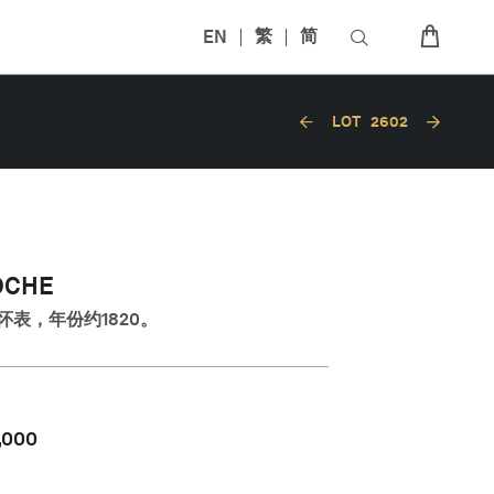
EN
繁
简
LOT
2602
OCHE
表，年份约1820。
,000