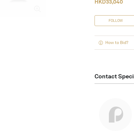
HKD
33,040
FOLLOW
How to Bid?
Contact Speci