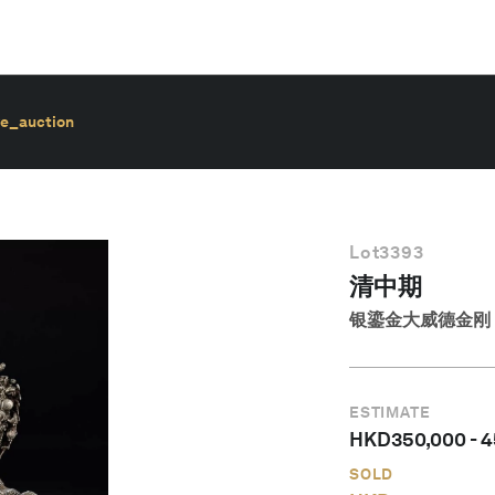
ve_auction
Lot
3393
清中期
银鎏金大威德金刚
ESTIMATE
HKD
350,000
-
4
SOLD