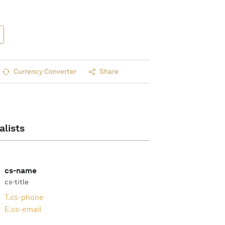
Currency Converter
Share
alists
cs-name
cs-title
T.
cs-phone
E.
cs-email