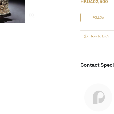
HKD
402,500
FOLLOW
How to Bid?
Contact Speci