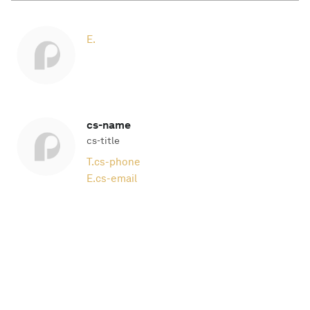
E.
cs-name
cs-title
T.
cs-phone
E.
cs-email