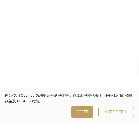
网站使用 Cookies 为您更完善浏览体验，继续浏览即代表阁下同意我们的
私隐
政策
及 Cookies 功能。
AGREE
MORE DETAIL
保利香港拍卖有限公司
香港金钟金钟道 88 号
太古广场 1 座 7 楼 701-708 室