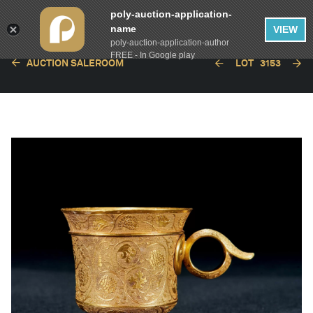
poly-auction-application-
name
VIEW
poly-auction-application-author
FREE - In Google play
AUCTION SALEROOM
LOT
3153