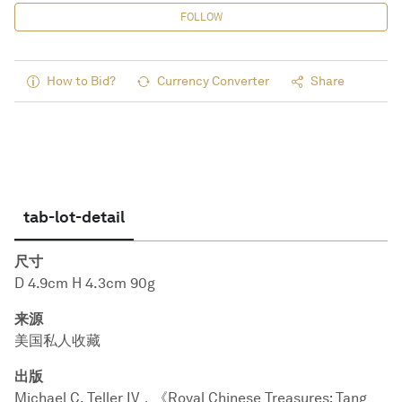
FOLLOW
How to Bid?
Currency Converter
Share
tab-lot-detail
尺寸
D 4.9cm H 4.3cm 90g
来源
美国私人收藏
出版
Michael C. Teller IV，《Royal Chinese Treasures: Tang