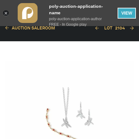
poly-auction-application-
name
VIEW
poly-auction-application-author
FREE - In Google play
AUCTION SALEROOM
LOT
2104