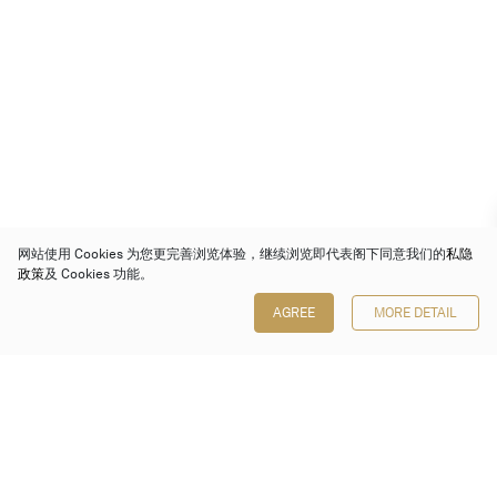
网站使用 Cookies 为您更完善浏览体验，继续浏览即代表阁下同意我们的
私隐
政策
及 Cookies 功能。
AGREE
MORE DETAIL
保利香港拍卖有限公司
香港金钟金钟道 88 号
太古广场 1 座 7 楼 701-708 室
Follow us on