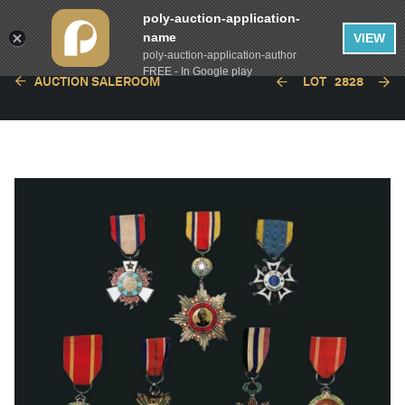
poly-auction-application-
name
VIEW
poly-auction-application-author
FREE - In Google play
AUCTION SALEROOM
LOT
2828