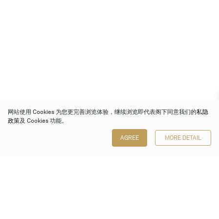
网站使用 Cookies 为您更完善浏览体验，继续浏览即代表阁下同意我们的
私隐
政策
及 Cookies 功能。
AGREE
MORE DETAIL
保利香港拍卖有限公司
香港金钟金钟道 88 号
太古广场 1 座 7 楼 701-708 室
Follow us on