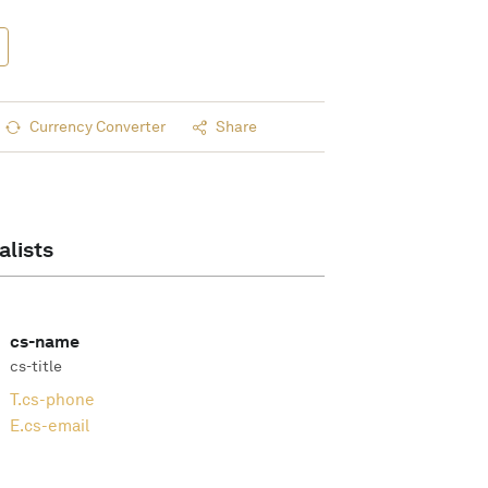
Currency Converter
Share
alists
cs-name
cs-title
T.
cs-phone
E.
cs-email