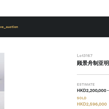
ive_auction
Lot
3167
顾景舟制亚明
ESTIMATE
HKD
2,200,000
SOLD
HKD
2,596,000