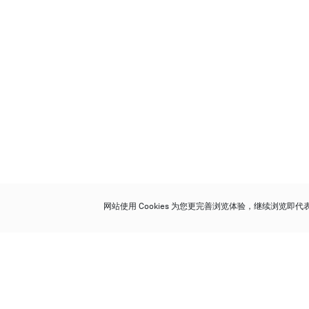
网站使用 Cookies 为您更完善浏览体验，继续浏览即
保利香港拍卖有限公司
香港金钟金钟道 88 号
太古广场 1 座 7 楼 701-708 室
Follow us on