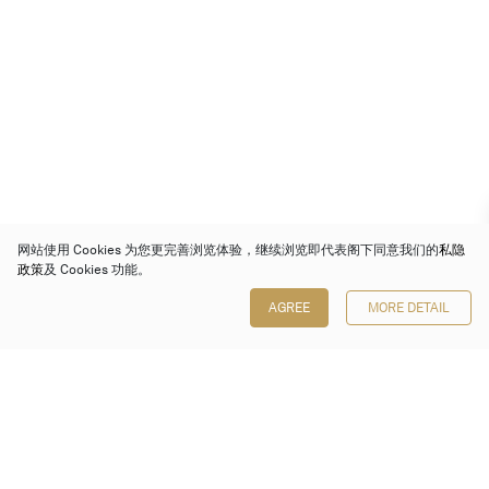
网站使用 Cookies 为您更完善浏览体验，继续浏览即代表阁下同意我们的
私隐
政策
及 Cookies 功能。
AGREE
MORE DETAIL
保利香港拍卖有限公司
香港金钟金钟道 88 号
太古广场 1 座 7 楼 701-708 室
Follow us on