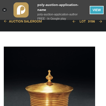
poly-auction-application-
name
VIEW
poly-auction-application-author
FREE - In Google play
AUCTION SALEROOM
LOT
3156