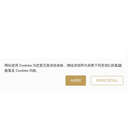
网站使用 Cookies 为您更完善浏览体验，继续浏览即代表阁下同意我们的
私隐
政策
及 Cookies 功能。
AGREE
MORE DETAIL
保利香港拍卖有限公司
香港金钟金钟道 88 号
太古广场 1 座 7 楼 701-708 室
Follow us on