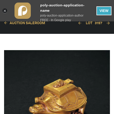
poly-auction-application-
name
VIEW
poly-auction-application-author
FREE - In Google play
AUCTION SALEROOM
LOT
3157