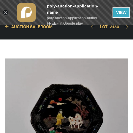
poly-auction-application-
name
VIEW
poly-auction-application-author
FREE - In Google play
AUCTION SALEROOM
LOT
3130