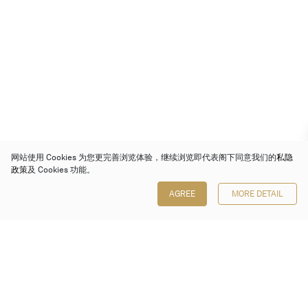
网站使用 Cookies 为您更完善浏览体验，继续浏览即代表阁下同意我们的
私隐
政策
及 Cookies 功能。
AGREE
MORE DETAIL
保利香港拍卖有限公司
香港金钟金钟道 88 号
太古广场 1 座 7 楼 701-708 室
Follow us on