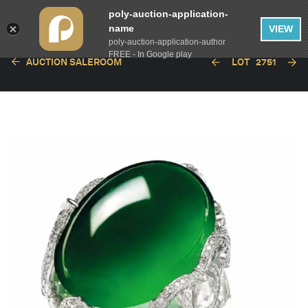
poly-auction-application-
name
VIEW
poly-auction-application-author
FREE - In Google play
AUCTION SALEROOM
LOT
2751