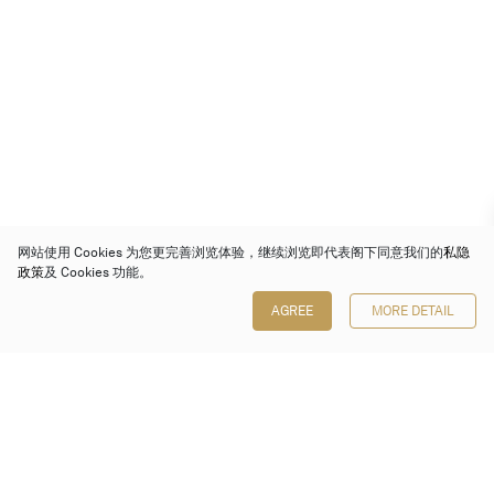
网站使用 Cookies 为您更完善浏览体验，继续浏览即代表阁下同意我们的
私隐
政策
及 Cookies 功能。
AGREE
MORE DETAIL
保利香港拍卖有限公司
香港金钟金钟道 88 号
太古广场 1 座 7 楼 701-708 室
Follow us on