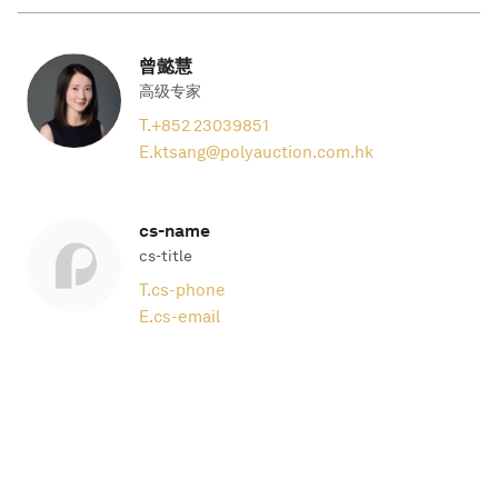
曾懿慧
高级专家
T.
+852 23039851
E.
ktsang@polyauction.com.hk
cs-name
cs-title
T.
cs-phone
E.
cs-email