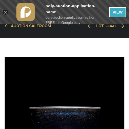
poly-auction-application-
name
VIEW
poly-auction-application-author
FREE - In Google play
AUCTION SALEROOM
LOT
3340