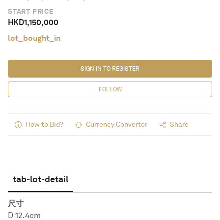
START PRICE
HKD
1,150,000
lot_bought_in
SIGN IN TO REGISTER
FOLLOW
How to Bid?
Currency Converter
Share
tab-lot-detail
尺寸
D 12.4cm