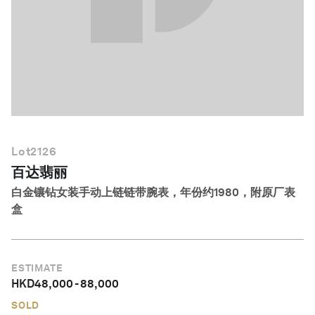
简体中文
Lot
2126
百达翡丽
白金镶钻女装手动上链链带腕表，年份约1980，附原厂表
盒
ESTIMATE
HKD
48,000
-
88,000
SOLD