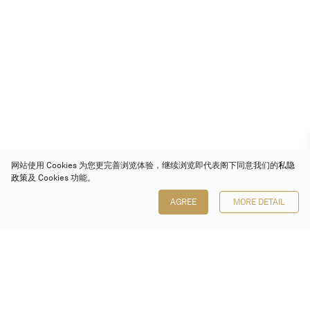
网站使用 Cookies 为您更完善浏览体验，继续浏览即代表阁下同意我们的
私隐
政策
及 Cookies 功能。
AGREE
MORE DETAIL
保利香港拍卖有限公司
香港金钟金钟道 88 号
太古广场 1 座 7 楼 701-708 室
Follow us on