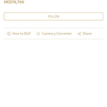
HKD
76,700
FOLLOW
How to Bid?
Currency Converter
Share