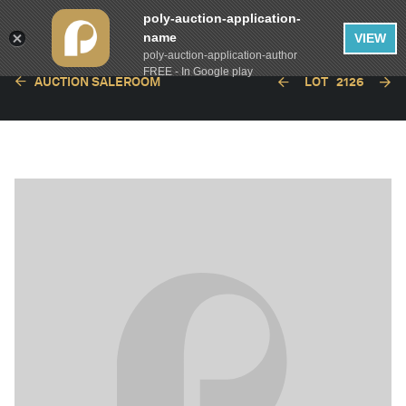
poly-auction-application-
name
VIEW
poly-auction-application-author
FREE - In Google play
AUCTION SALEROOM
LOT
2126