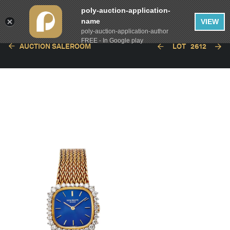
poly-auction-application-
name
VIEW
poly-auction-application-author
FREE - In Google play
AUCTION SALEROOM
LOT
2612