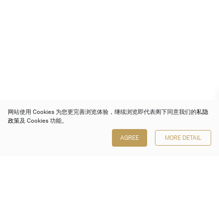
网站使用 Cookies 为您更完善浏览体验，继续浏览即代表阁下同意我们的
私隐
政策
及 Cookies 功能。
AGREE
MORE DETAIL
保利香港拍卖有限公司
香港金钟金钟道 88 号
太古广场 1 座 7 楼 701-708 室
Follow us on