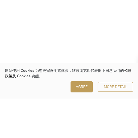
网站使用 Cookies 为您更完善浏览体验，继续浏览即代表阁下同意我们的
私隐
政策
及 Cookies 功能。
AGREE
MORE DETAIL
保利香港拍卖有限公司
香港金钟金钟道 88 号
太古广场 1 座 7 楼 701-708 室
Follow us on