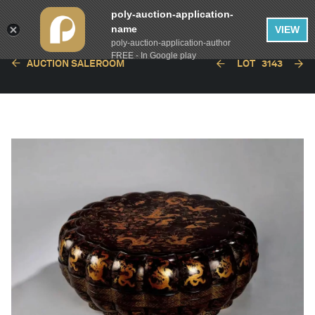
poly-auction-application-
name
VIEW
poly-auction-application-author
FREE - In Google play
AUCTION SALEROOM
LOT
3143