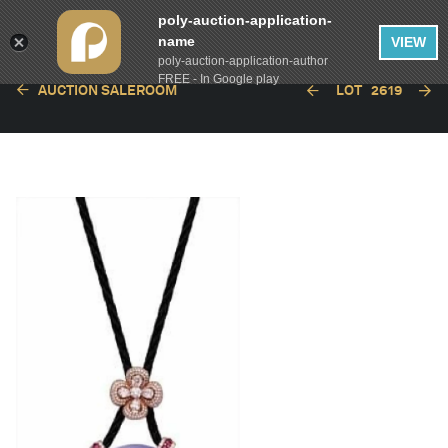
poly-auction-application-
name
VIEW
poly-auction-application-author
FREE - In Google play
AUCTION SALEROOM
LOT
2619