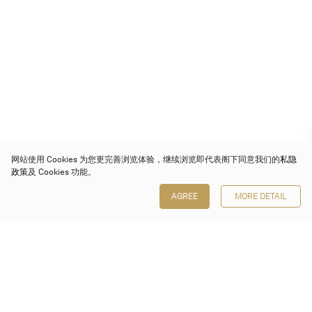
网站使用 Cookies 为您更完善浏览体验，继续浏览即代表阁下同意我们的
私隐
政策
及 Cookies 功能。
AGREE
MORE DETAIL
保利香港拍卖有限公司
香港金钟金钟道 88 号
太古广场 1 座 7 楼 701-708 室
Follow us on