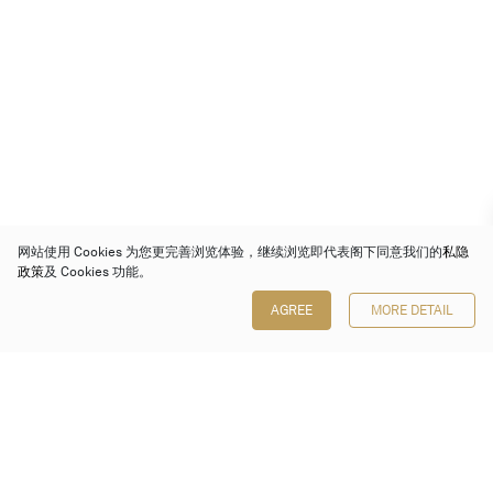
网站使用 Cookies 为您更完善浏览体验，继续浏览即代表阁下同意我们的
私隐
政策
及 Cookies 功能。
AGREE
MORE DETAIL
保利香港拍卖有限公司
香港金钟金钟道 88 号
太古广场 1 座 7 楼 701-708 室
Follow us on