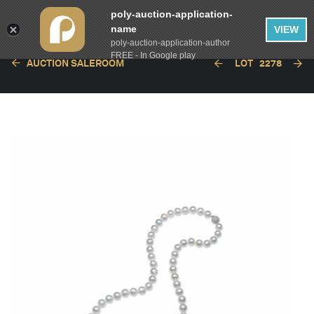
poly-auction-application-
name
VIEW
poly-auction-application-author
FREE - In Google play
AUCTION SALEROOM
LOT
2278