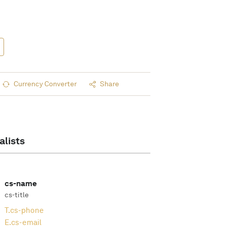
Currency Converter
Share
alists
cs-name
cs-title
T.
cs-phone
E.
cs-email