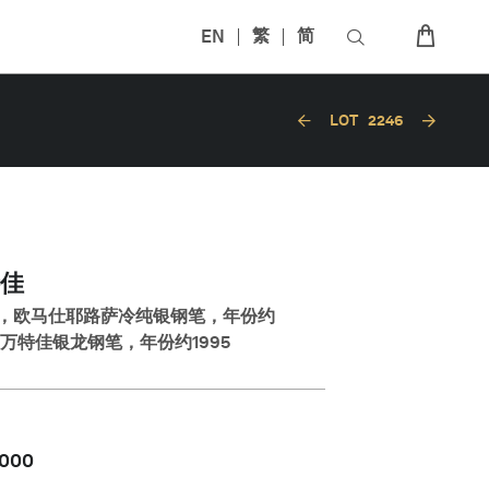
EN
繁
简
LOT
2246
佳
，欧马仕耶路萨冷纯银钢笔，年份约
；万特佳银龙钢笔，年份约1995
,000