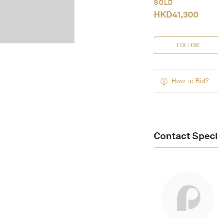
SOLD
HKD
41,300
FOLLOW
How to Bid?
Contact Speci