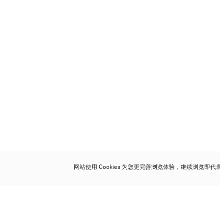
网站使用 Cookies 为您更完善浏览体验，继续浏览即
保利香港拍卖有限公司
香港金钟金钟道 88 号
太古广场 1 座 7 楼 701-708 室