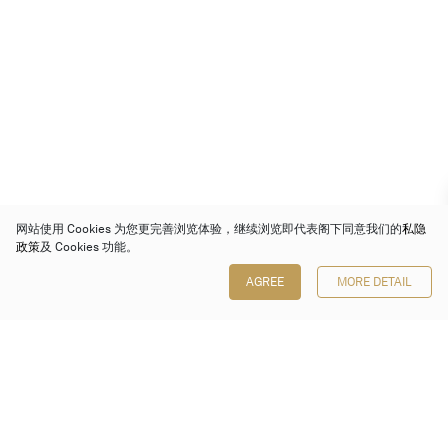
网站使用 Cookies 为您更完善浏览体验，继续浏览即代表阁下同意我们的
私隐
政策
及 Cookies 功能。
AGREE
MORE DETAIL
保利香港拍卖有限公司
香港金钟金钟道 88 号
太古广场 1 座 7 楼 701-708 室
Follow us on