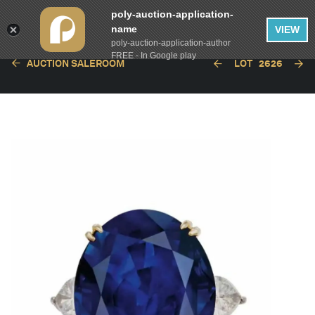
poly-auction-application-
name
VIEW
poly-auction-application-author
FREE - In Google play
AUCTION SALEROOM
LOT
2626