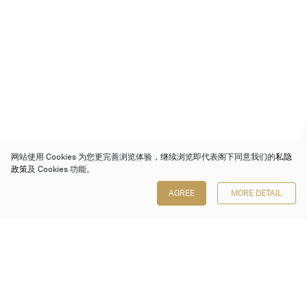
网站使用 Cookies 为您更完善浏览体验，继续浏览即代表阁下同意我们的
私隐
政策
及 Cookies 功能。
AGREE
MORE DETAIL
保利香港拍卖有限公司
香港金钟金钟道 88 号
太古广场 1 座 7 楼 701-708 室
Follow us on