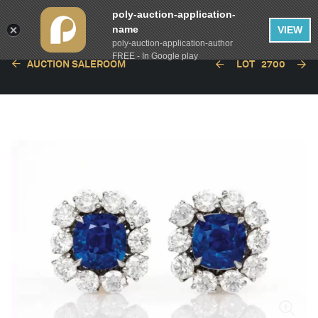
poly-auction-application-
name
VIEW
poly-auction-application-author
FREE - In Google play
AUCTION SALEROOM
LOT
2700