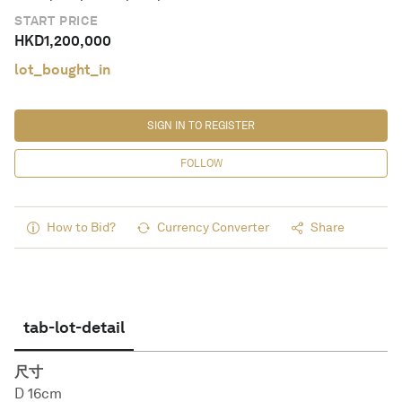
START PRICE
HKD
1,200,000
lot_bought_in
SIGN IN TO REGISTER
FOLLOW
How to Bid?
Currency Converter
Share
tab-lot-detail
尺寸
D 16cm