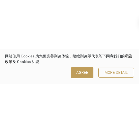
网站使用 Cookies 为您更完善浏览体验，继续浏览即代表阁下同意我们的
私隐
政策
及 Cookies 功能。
AGREE
MORE DETAIL
保利香港拍卖有限公司
香港金钟金钟道 88 号
太古广场 1 座 7 楼 701-708 室
Follow us on