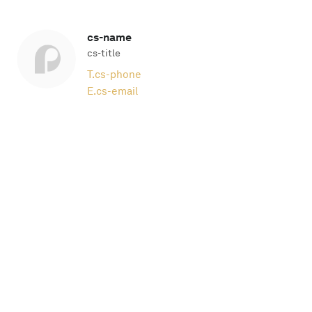
cs-name
cs-title
T.
cs-phone
E.
cs-email