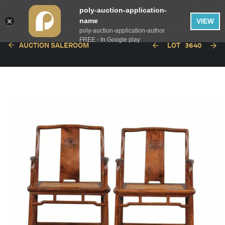
poly-auction-application-
name
VIEW
poly-auction-application-author
FREE - In Google play
AUCTION SALEROOM
LOT
3640