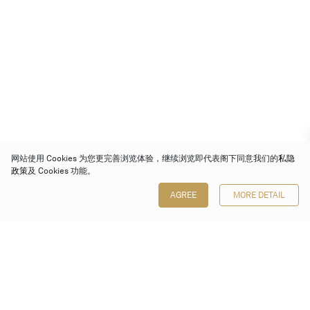
网站使用 Cookies 为您更完善浏览体验，继续浏览即代表阁下同意我们的
私隐
政策
及 Cookies 功能。
AGREE
MORE DETAIL
保利香港拍卖有限公司
香港金钟金钟道 88 号
太古广场 1 座 7 楼 701-708 室
Follow us on