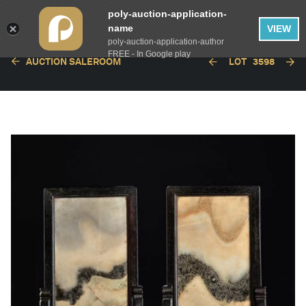
poly-auction-application-
name
VIEW
poly-auction-application-author
FREE - In Google play
AUCTION SALEROOM
LOT
3598