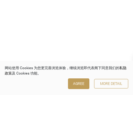
网站使用 Cookies 为您更完善浏览体验，继续浏览即代表阁下同意我们的
私隐
政策
及 Cookies 功能。
AGREE
MORE DETAIL
保利香港拍卖有限公司
香港金钟金钟道 88 号
太古广场 1 座 7 楼 701-708 室
Follow us on