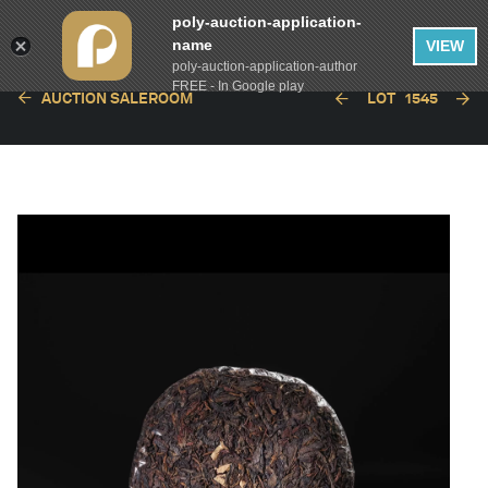
poly-auction-application-
name
VIEW
poly-auction-application-author
FREE - In Google play
AUCTION SALEROOM
LOT
1545