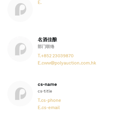
E.
名酒佳酿
部门联络
T.
+852 23039870
E.
cww@polyauction.com.hk
cs-name
cs-title
T.
cs-phone
E.
cs-email