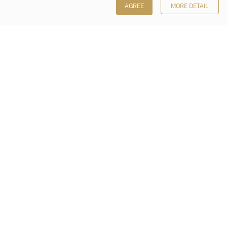
AGREE
MORE DETAIL
保利香港拍卖有限公司
香港金钟金钟道 88 号
太古广场 1 座 7 楼 701-708 室
Follow us on