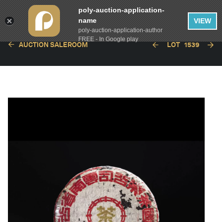
poly-auction-application-
name
VIEW
poly-auction-application-author
FREE - In Google play
AUCTION SALEROOM
LOT
1539