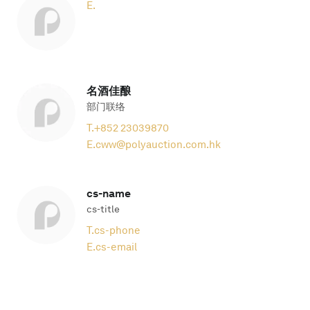
E.
名酒佳酿
部门联络
T.
+852 23039870
E.
cww@polyauction.com.hk
cs-name
cs-title
T.
cs-phone
E.
cs-email