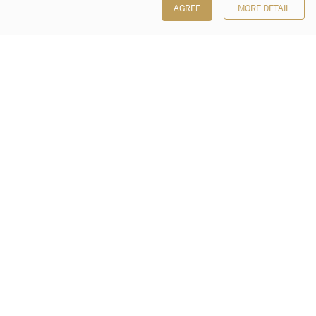
AGREE
MORE DETAIL
保利香港拍卖有限公司
香港金钟金钟道 88 号
太古广场 1 座 7 楼 701-708 室
Follow us on