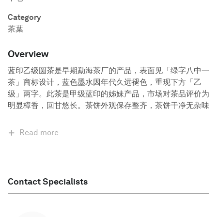
Category
茶葉
Overview
蓝印乙级圆茶是早期勐海茶厂的产品，表面见「绿字八中一
茶」商标设计，蓝色墨水因年代久远褪色，重现下方「乙
级」两字。此茶是甲级蓝印的姊妹产品，市场对茶品评价为
明显樟香，回甘悠长。茶饼外观保存整齐，茶饼干净无杂味
Read more
Contact Specialists