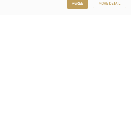
AGREE
MORE DETAIL
保利香港拍卖有限公司
香港金钟金钟道 88 号
太古广场 1 座 7 楼 701-708 室
Follow us on