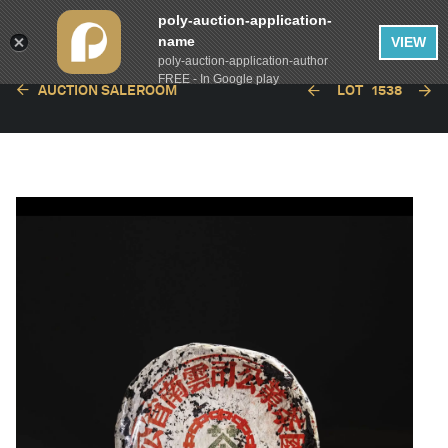
poly-auction-application-
name
VIEW
poly-auction-application-author
FREE - In Google play
AUCTION SALEROOM
LOT
1538