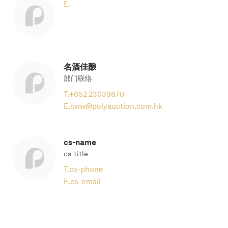
E.
名酒佳酿
部门联络
T.
+852 23039870
E.
cww@polyauction.com.hk
cs-name
cs-title
T.
cs-phone
E.
cs-email