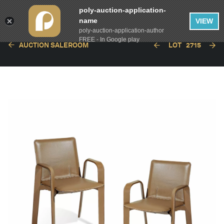
poly-auction-application-
name
VIEW
poly-auction-application-author
FREE - In Google play
AUCTION SALEROOM
LOT
2715