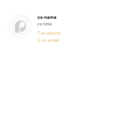
cs-name
cs-title
T.
cs-phone
E.
cs-email