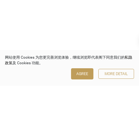
网站使用 Cookies 为您更完善浏览体验，继续浏览即代表阁下同意我们的
私隐
政策
及 Cookies 功能。
AGREE
MORE DETAIL
保利香港拍卖有限公司
香港金钟金钟道 88 号
太古广场 1 座 7 楼 701-708 室
Follow us on