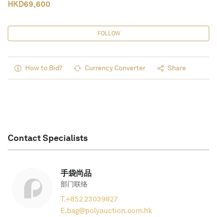
HKD
69,600
FOLLOW
How to Bid?
Currency Converter
Share
Contact Specialists
手袋尚品
部门联络
T.
+852 23039827
E.
bag@polyauction.com.hk